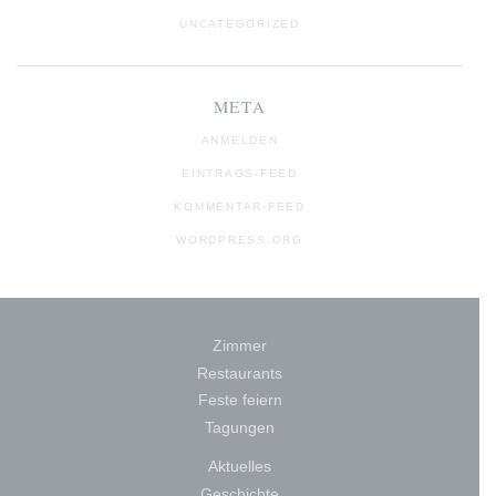
UNCATEGORIZED
META
ANMELDEN
EINTRAGS-FEED
KOMMENTAR-FEED
WORDPRESS.ORG
Zimmer
Restaurants
Feste feiern
Tagungen
Aktuelles
Geschichte