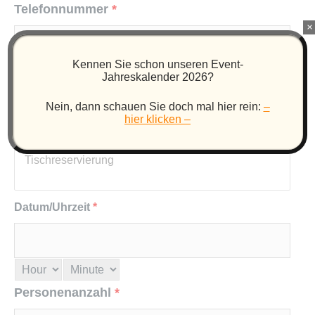
Telefonnummer
*
×
Kennen Sie schon unseren Event-
Haben Sie eine Anfrage bezüglich einer
Jahreskalender 2026?
Feierlichkeit?
Nein, dann schauen Sie doch mal hier rein:
–
hier klicken –
Datum/Uhrzeit
*
Personenanzahl
*