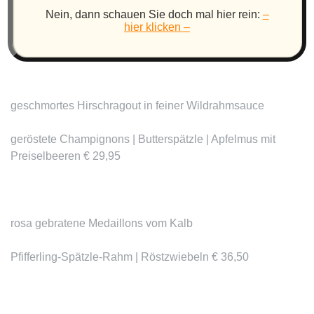
Nein, dann schauen Sie doch mal hier rein:
–
Creme Corn | Süßkartoffel Fries | Sweet-Heat BBQ
hier klicken –
Sauce € 35,50
geschmortes Hirschragout
in feiner Wildrahmsauce
geröstete Champignons | Butterspätzle | Apfelmus mit
Preiselbeeren € 29,95
rosa gebratene
Medaillons vom Kalb
Pfifferling-Spätzle-Rahm | Röstzwiebeln € 36,50