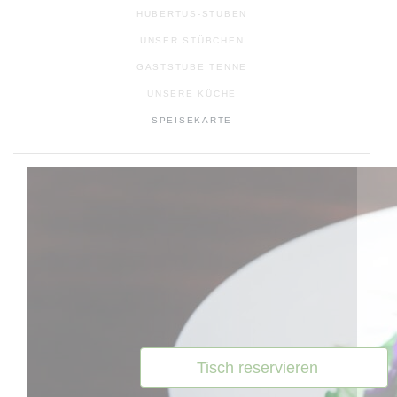
HUBERTUS-STUBEN
UNSER STÜBCHEN
GASTSTUBE TENNE
UNSERE KÜCHE
SPEISEKARTE
Tisch reservieren