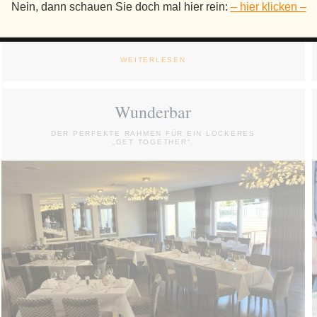
Nein, dann schauen Sie doch mal hier rein:
– hier klicken –
Sorgenlos im Sans souci „Sans souci“ oder auf
Deutsch: ohne Sorge. Diese Charakteristik bringt die...
WEITERLESEN
Wunderbar
DER PERFEKTE RAHMEN FÜR EIN LOCKERES
„GET TOGETHER“.