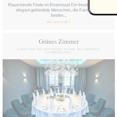
Rauschende Feste im Rosensaal Ein freudiger Anlass,
elegant gekleidete Menschen, die Familie und
besten...
WEITERLESEN
Grünes Zimmer
EINER DER BELIEBTESTEN RÄUME BEI UNSEREN
STAMMGÄSTEN.