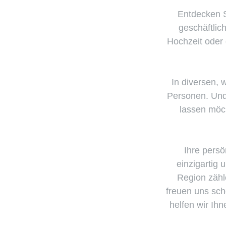
Entdecken S
geschäftlic
Hochzeit oder 
In diversen, 
Personen. Und 
lassen möch
Ihre pers
einzigartig 
Region zähle
freuen uns sch
helfen wir Ih