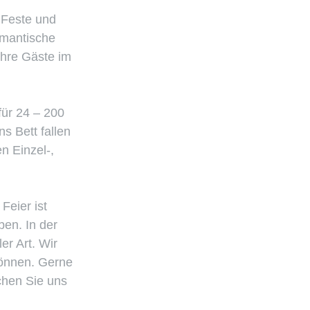
 Feste und
omantische
Ihre Gäste im
für 24 – 200
s Bett fallen
n Einzel-,
Feier ist
ben. In der
er Art. Wir
können. Gerne
chen Sie uns