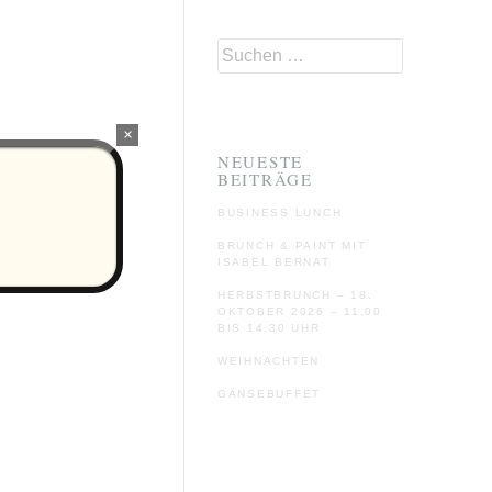
SUCHEN
NACH:
×
NEUESTE
BEITRÄGE
BUSINESS LUNCH
BRUNCH & PAINT MIT
ISABEL BERNAT
HERBSTBRUNCH – 18.
OKTOBER 2026 – 11.00
BIS 14.30 UHR
WEIHNACHTEN
GÄNSEBUFFET