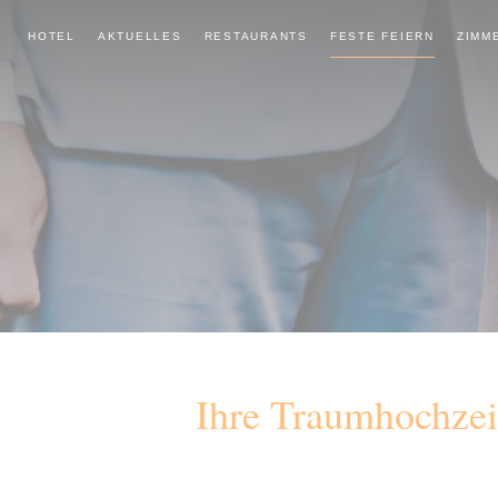
Zum
Hotel
HOTEL
AKTUELLES
RESTAURANTS
FESTE FEIERN
ZIMM
Inhalt
&
springen
Restaurant
Dresel
Ein
Ort
für
Genießer
und
Gernesser
in
Rummenohl
Ihre Traumhochzei