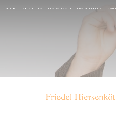
Zum
Hotel
HOTEL
AKTUELLES
RESTAURANTS
FESTE FEIERN
ZIMM
Inhalt
&
springen
Restaurant
Dresel
Ein
Ort
für
Genießer
und
Gernesser
in
Rummenohl
Friedel Hiersenköt