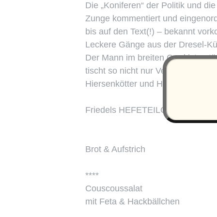
Die „Koniferen“ der Politik und d
Zunge kommentiert und eingenorde
bis auf den Text(!) – bekannt vo
Leckere Gänge aus der Dresel-Kü
Der Mann im breiten Cord ist natü
tischt so nicht nur Vertellken un
Hiersenkötter und Hotel Dresel –
Friedels HEFETEILCHENBESC
Brot & Aufstrich
****
Couscoussalat
mit Feta & Hackbällchen