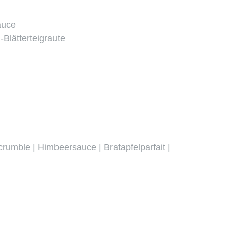
auce
-Blätterteigraute
rumble | Himbeersauce | Bratapfelparfait |