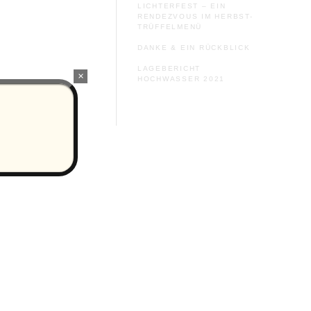
LICHTERFEST – EIN
RENDEZVOUS IM HERBST-
TRÜFFELMENÜ
DANKE & EIN RÜCKBLICK
LAGEBERICHT
×
HOCHWASSER 2021