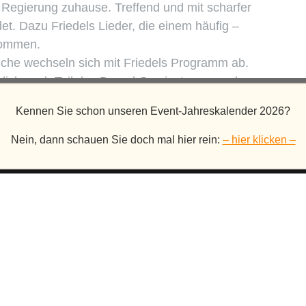
ie Regierung zuhause. Treffend und mit scharfer
t. Dazu Friedels Lieder, die einem häufig –
rkommen.
che wechseln sich mit Friedels Programm ab.
rlich auch Teil des Dresel-Serviceteams und
d Dönekes, sondern auch Essen und Trinken auf!
Kennen Sie schon unseren Event-Jahreskalender 2026?
 eine unschlagbare Kombi!
Nein, dann schauen Sie doch mal hier rein:
– hier klicken –
HLEUNIGER